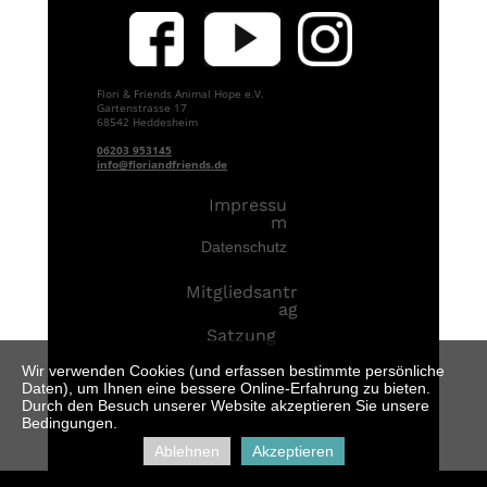
Flori & Friends Animal Hope e.V.
Gartenstrasse 17
68542 Heddesheim
06203 953145
info@floriandfriends.de
Impressu
m
D
atenschutz
Mitgliedsantr
ag
Satzung
Wir verwenden Cookies (und erfassen bestimmte persönliche
Daten), um Ihnen eine bessere Online-Erfahrung zu bieten.
Durch den Besuch unserer Website akzeptieren Sie unsere
Bedingungen.
Ablehnen
Akzeptieren