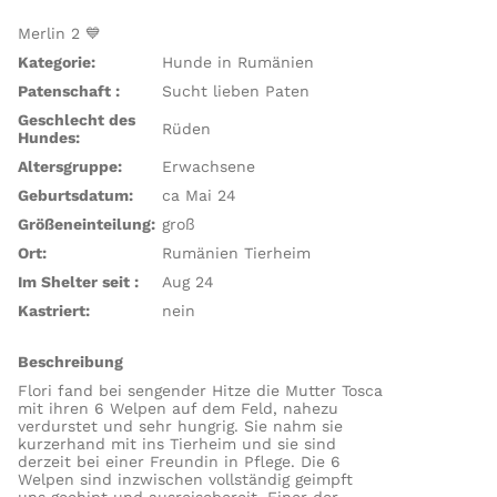
Merlin 2 💙
Kategorie:
Hunde in Rumänien
Patenschaft :
Sucht lieben Paten
Geschlecht des
Rüden
Hundes:
Altersgruppe:
Erwachsene
Geburtsdatum:
ca Mai 24
Größeneinteilung:
groß
Ort:
Rumänien Tierheim
Im Shelter seit :
Aug 24
Kastriert:
nein
Beschreibung
Flori fand bei sengender Hitze die Mutter Tosca
mit ihren 6 Welpen auf dem Feld, nahezu
verdurstet und sehr hungrig. Sie nahm sie
kurzerhand mit ins Tierheim und sie sind
derzeit bei einer Freundin in Pflege. Die 6
Welpen sind inzwischen vollständig geimpft
uns gechipt und ausreisebereit. Einer der