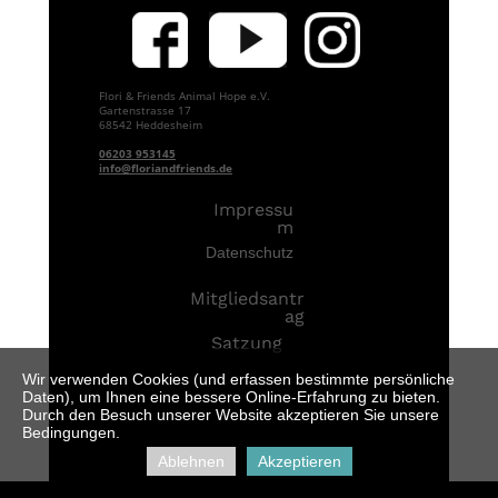
Flori & Friends Animal Hope e.V.
Gartenstrasse 17
68542 Heddesheim
06203 953145
info@floriandfriends.de
Impressu
m
D
atenschutz
Mitgliedsantr
ag
Satzung
Wir verwenden Cookies (und erfassen bestimmte persönliche
Daten), um Ihnen eine bessere Online-Erfahrung zu bieten.
Durch den Besuch unserer Website akzeptieren Sie unsere
Bedingungen.
Ablehnen
Akzeptieren